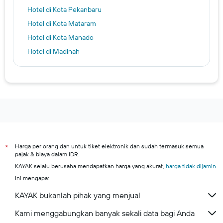
Hotel di Kota Pekanbaru
Hotel di Kota Mataram
Hotel di Kota Manado
Hotel di Madinah
Hotel di Urayasu
Hotel di Surabaya
Hotel di Doha
Hotel di Daerah Istimewa Yogyakarta
Hotel di London
Hotel di Singapura
Harga per orang dan untuk tiket elektronik dan sudah termasuk semua
*
Hotel di Los Angeles
pajak & biaya dalam IDR.
Denpasar hotels
KAYAK selalu berusaha mendapatkan harga yang akurat,
harga tidak dijamin
.
Kota Bekasi hotels
Ini mengapa:
Kota Bogor hotels
KAYAK bukanlah pihak yang menjual
Kuta Selatan hotels
Kami menggabungkan banyak sekali data bagi Anda
Kota Medan hotels