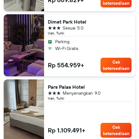
ketersediaan
Dimet Park Hotel
bintang 3
Sesuai
5.0
Van, Turki
Parking
Wi-Fi Gratis
Cek
Rp 554.959+
ketersediaan
Pars Palas Hotel
bintang 3
Menyenangkan
9.0
Van, Turki
Cek
Rp 1.109.491+
ketersediaan