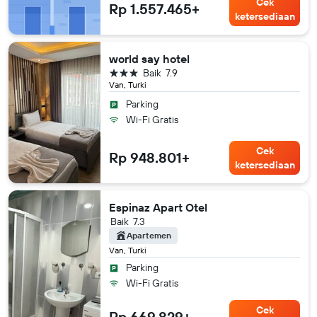
Cek
Rp 1.557.465+
ketersediaan
world say hotel
bintang 3
Baik
7.9
Van, Turki
Parking
Wi-Fi Gratis
Cek
Rp 948.801+
ketersediaan
Espinaz Apart Otel
Baik
7.3
Apartemen
Van, Turki
Parking
Wi-Fi Gratis
Cek
Rp 669.829+