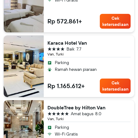
Wi-Fi Gratis
Cek
Rp 572.861+
ketersediaan
Karaca Hotel Van
bintang 4
Baik
7.7
Van, Turki
Parking
Ramah hewan piaraan
Cek
Rp 1.165.612+
ketersediaan
DoubleTree by Hilton Van
bintang 5
Amat bagus
8.0
Van, Turki
Parking
Wi-Fi Gratis