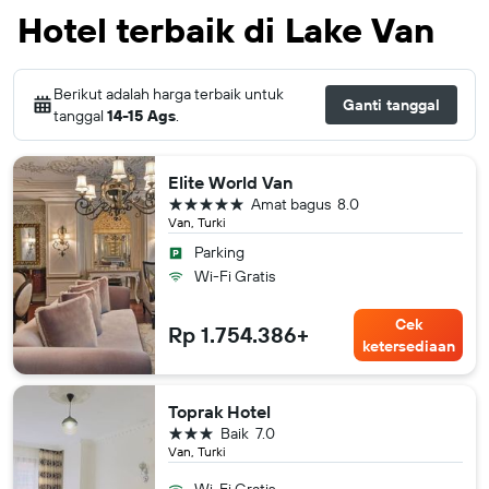
Hotel terbaik di Lake Van
Berikut adalah harga terbaik untuk
Ganti tanggal
tanggal
14-15 Ags
.
Elite World Van
bintang 5
Amat bagus
8.0
Van, Turki
Parking
Wi-Fi Gratis
Cek
Rp 1.754.386+
ketersediaan
Toprak Hotel
bintang 3
Baik
7.0
Van, Turki