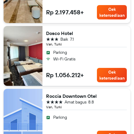
Cek
Rp 2.197.458+
ketersediaan
Dosco Hotel
bintang 3
Baik
7.1
Van, Turki
Parking
Wi-Fi Gratis
Cek
Rp 1.056.212+
ketersediaan
Roccia Downtown Otel
bintang 4
Amat bagus
8.8
Van, Turki
Parking