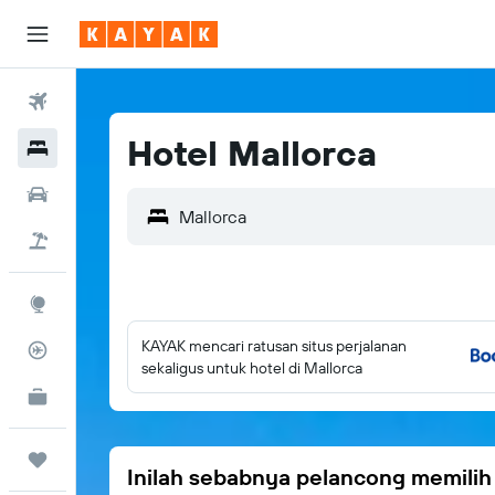
Tiket Pesawat
Hotel Mallorca
Hotel
Sewa Mobil
Tiket+Hotel
Eksplorasi
KAYAK mencari ratusan situs perjalanan
Pantau Pesawat
sekaligus untuk hotel di Mallorca
KAYAK untuk Bisnis
BARU
Trips
Inilah sebabnya pelancong memili