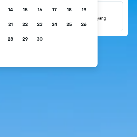
14
15
16
17
18
19
Jutaan ulasan
Lihat penilaian berdasarkan jutaan ulasan tamu yang
21
22
23
24
25
26
sebenarnya.
28
29
30