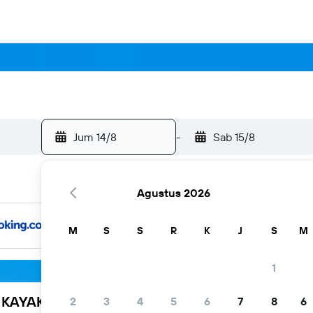
Jum 14/8
-
Sab 15/8
Agustus 2026
M
S
S
R
K
J
S
M
1
h KAYAK
2
3
4
5
6
7
8
6