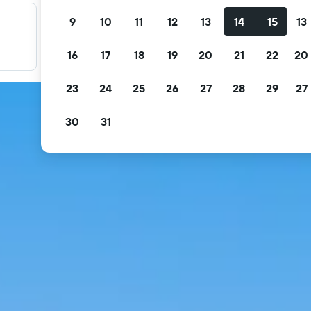
9
10
11
12
13
14
15
13
Filter promo Anda
Filter berdasarkan pembatalan gratis, sarapan gratis, dan
16
17
18
19
20
21
22
20
lainnya.
23
24
25
26
27
28
29
27
30
31