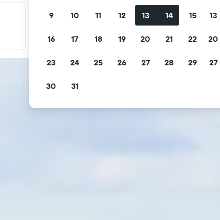
9
10
11
12
13
14
15
13
Filter promo Anda
Filter berdasarkan pembatalan gratis, sarapan gratis, dan
16
17
18
19
20
21
22
20
lainnya.
23
24
25
26
27
28
29
27
30
31