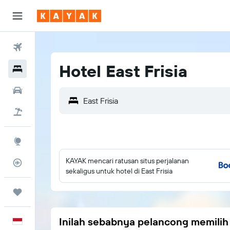
Tiket Pesawat
Hotel East Frisia
Hotel
Sewa Mobil
East Frisia
Tiket+Hotel
Eksplorasi
KAYAK mencari ratusan situs perjalanan
Pantau Pesawat
sekaligus untuk hotel di East Frisia
Trips
Inilah sebabnya pelancong memili
Bahasa Indonesia