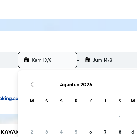
Kam 13/8
-
Jum 14/8
Agustus 2026
M
S
S
R
K
J
S
M
1
h KAYAK
2
3
4
5
6
7
8
6