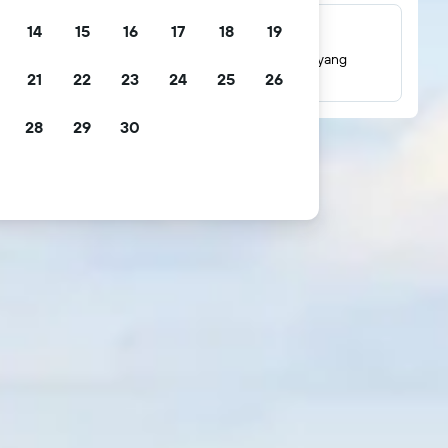
14
15
16
17
18
19
Jutaan ulasan
Lihat penilaian berdasarkan jutaan ulasan tamu yang
21
22
23
24
25
26
sebenarnya.
28
29
30