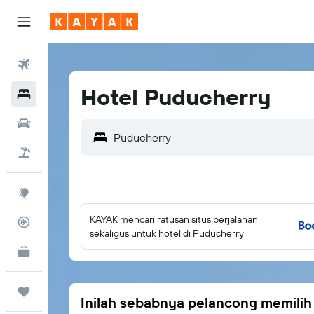
Tiket Pesawat
Hotel Puducherry
Hotel
Sewa Mobil
Puducherry
Tiket+Hotel
Eksplorasi
KAYAK mencari ratusan situs perjalanan
Pantau Pesawat
sekaligus untuk hotel di Puducherry
KAYAK untuk Bisnis
BARU
Trips
Inilah sebabnya pelancong memili