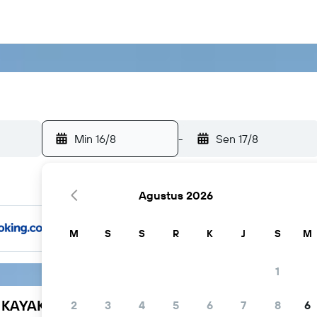
Min 16/8
-
Sen 17/8
Agustus 2026
M
S
S
R
K
J
S
M
1
h KAYAK
2
3
4
5
6
7
8
6