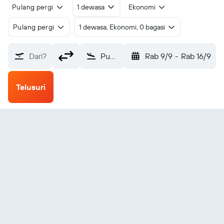
Pulang pergi
1 dewasa
Ekonomi
Pulang pergi
1 dewasa, Ekonomi, 0 bagasi
Dari?
Punta Sal Walter Braedt Segu (PTL)
Rab 9/9
-
Rab 16/9
Telusuri