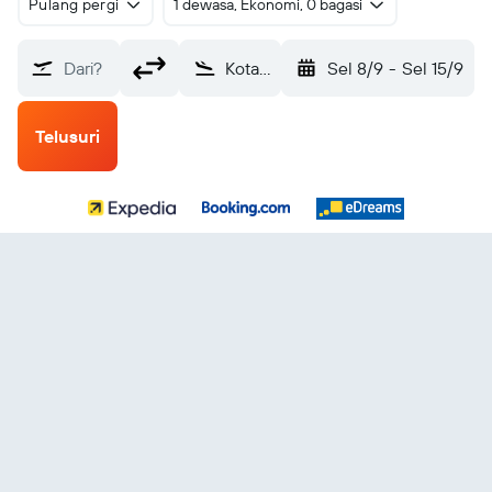
Pulang pergi
1 dewasa, Ekonomi, 0 bagasi
Dari?
Kota Oklahoma Will Rogers World (OKC)
Sel 8/9
-
Sel 15/9
Telusuri