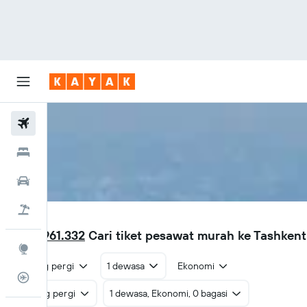
Tiket Pesawat
Hotel
Sewa Mobil
Tiket+Hotel
TAS
Rp 5.961.332
Cari tiket pesawat murah ke Tashken
Eksplorasi
Pulang pergi
1 dewasa
Ekonomi
Pantau Pesawat
Pulang pergi
1 dewasa, Ekonomi, 0 bagasi