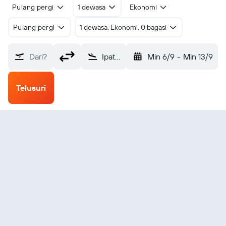
Pulang pergi
1 dewasa
Ekonomi
Pulang pergi
1 dewasa, Ekonomi, 0 bagasi
Dari?
Ipatinga Usiminas (IPN)
Min 6/9
-
Min 13/9
Telusuri