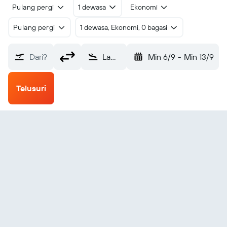
Pulang pergi
1 dewasa
Ekonomi
Pulang pergi
1 dewasa, Ekonomi, 0 bagasi
Dari?
Lawton-Fort Sill (LAW)
Min 6/9
-
Min 13/9
Telusuri