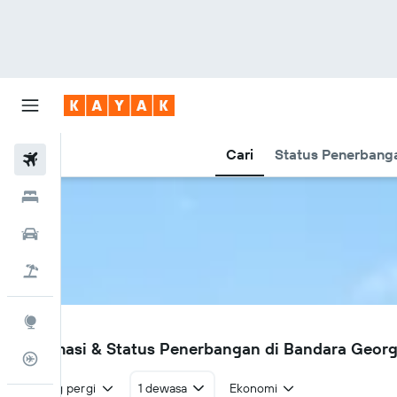
Cari
Status Penerbang
Tiket Pesawat
Hotel
Sewa Mobil
Tiket+Hotel
Eksplorasi
GRJ
Informasi & Status Penerbangan di Bandara Georg
Pantau Pesawat
Pulang pergi
1 dewasa
Ekonomi